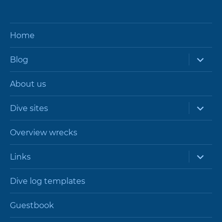
Home
expand
Blog
child
menu
About us
expand
Dive sites
child
menu
Overview wrecks
expand
Links
child
menu
Dive log templates
Guestbook