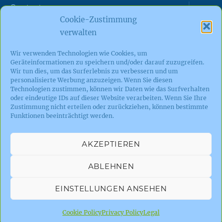
expand
Contact
child
Cookie-Zustimmung
menu
Sitemap
verwalten
Wir verwenden Technologien wie Cookies, um
Legal
Geräteinformationen zu speichern und/oder darauf zuzugreifen.
Wir tun dies, um das Surferlebnis zu verbessern und um
Privacy Policy
personalisierte Werbung anzuzeigen. Wenn Sie diesen
Technologien zustimmen, können wir Daten wie das Surfverhalten
oder eindeutige IDs auf dieser Website verarbeiten. Wenn Sie Ihre
Cookie Policy (EU)
Zustimmung nicht erteilen oder zurückziehen, können bestimmte
Funktionen beeinträchtigt werden.
expand
English
child
menu
AKZEPTIEREN
Facebook
Google+
YouTube
ABLEHNEN
EINSTELLUNGEN ANSEHEN
©
Pro-Taucher
2004-2026
Cookie Policy
Privacy Policy
Legal