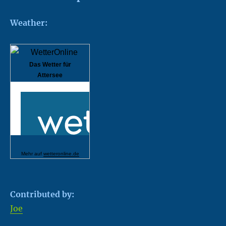
Weather:
Das Wetter für
Attersee
Mehr auf
wetteronline.de
Contributed by:
Joe